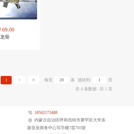
69.00
黄金龙骨
1
每页
条
跳转到
页
共 4 条数据
共 1 页
18502173488
内蒙古自治区呼和浩特市赛罕区大学东
路亚辰商务中心写字楼7层703室