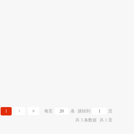
1
每页
条
跳转到
页
共 3 条数据
共 1 页